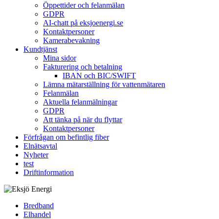
Öppettider och felanmälan
GDPR
AI-chatt på eksjoenergi.se
Kontaktpersoner
Kamerabevakning
Kundtjänst
Mina sidor
Fakturering och betalning
IBAN och BIC/SWIFT
Lämna mätarställning för vattenmätaren
Felanmälan
Aktuella felanmälningar
GDPR
Att tänka på när du flyttar
Kontaktpersoner
Förfrågan om befintlig fiber
Elnätsavtal
Nyheter
test
Driftinformation
Bredband
Elhandel