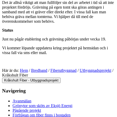
Det är alltså viktigt att man fullföljer sin del av arbetet i tid så att inte
projektet fördröjs. Grävning på egen tomt ska göras antingen i
samband med att vi gräver eller direkt efter. I vissa fall kan man
behöva gräva mellan tomterna. Vi hjälper då till med de
överenskommelser som behövs.
Status
Just nu pågår etablering och grävning påbörjas under vecka 19.
Vi kommer löpande uppdatera kring projektet på hemsidan och i
vissa fall via sms eller mail.
Här är du:
Hem
/
Bredband
/
Fiberutbyggnad
/
Utbyggnadsprojekt
/
Kråkshult Fiber
Kråkshult Fiber - Utbyggnadsprojekt
Navigering
Avanmälan
Grönytor som sköts av Eksjö Energi
Pågående projekt
Förfrågan om fiber finns i bostaden