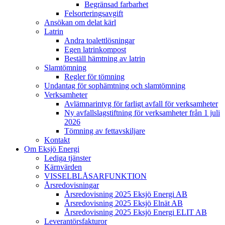
Begränsad farbarhet
Felsorteringsavgift
Ansökan om delat kärl
Latrin
Andra toalettlösningar
Egen latrinkompost
Beställ hämtning av latrin
Slamtömning
Regler för tömning
Undantag för sophämtning och slamtömning
Verksamheter
Avlämnarintyg för farligt avfall för verksamheter
Ny avfallslagstiftning för verksamheter från 1 juli
2026
Tömning av fettavskiljare
Kontakt
Om Eksjö Energi
Lediga tjänster
Kärnvärden
VISSELBLÅSARFUNKTION
Årsredovisningar
Årsredovisning 2025 Eksjö Energi AB
Årsredovisning 2025 Eksjö Elnät AB
Årsredovisning 2025 Eksjö Energi ELIT AB
Leverantörsfakturor