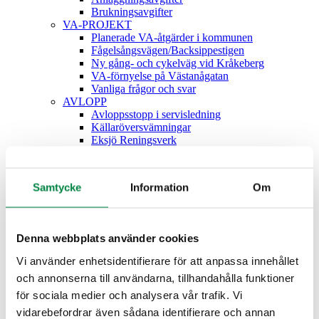
Brukningsavgifter
VA-PROJEKT
Planerade VA-åtgärder i kommunen
Fågelsångsvägen/Backsippestigen
Ny gång- och cykelväg vid Kråkeberg
VA-förnyelse på Västanågatan
Vanliga frågor och svar
AVLOPP
Avloppsstopp i servisledning
Källaröversvämningar
Eksjö Reningsverk
Fettavskiljare
Råttor
Ditt Avlopp
Samtycke
Information
Om
Stopp! Häll inte fett i avloppet
4 Tips! Hur du hanterar överblivet
matfett
Spola rätt
Denna webbplats använder cookies
Miljö
Kartläggning av narkotikaanvändning
Vi använder enhetsidentifierare för att anpassa innehållet
DRICKSVATTEN
och annonserna till användarna, tillhandahålla funktioner
Vi är Kranmärkta
Föreskrifter Vattenskyddsområden
för sociala medier och analysera vår trafik. Vi
Vattenkiosk
vidarebefordrar även sådana identifierare och annan