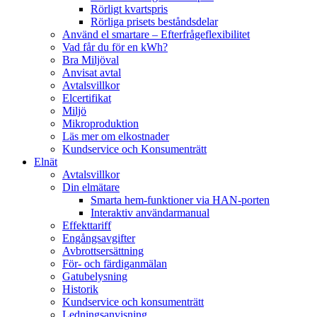
Rörligt kvartspris
Rörliga prisets beståndsdelar
Använd el smartare – Efterfrågeflexibilitet
Vad får du för en kWh?
Bra Miljöval
Anvisat avtal
Avtalsvillkor
Elcertifikat
Miljö
Mikroproduktion
Läs mer om elkostnader
Kundservice och Konsumenträtt
Elnät
Avtalsvillkor
Din elmätare
Smarta hem-funktioner via HAN-porten
Interaktiv användarmanual
Effekttariff
Engångsavgifter
Avbrottsersättning
För- och färdiganmälan
Gatubelysning
Historik
Kundservice och konsumenträtt
Ledningsanvisning