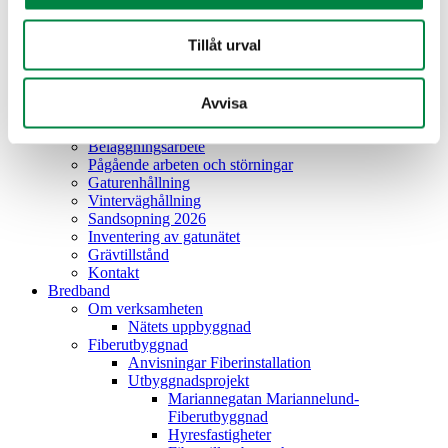
Vattentjänstplan 2025-2026
Kontakt
STORA BILTVÄTTARHELGEN 25-26 april 2026
Tillåt urval
SPARTIPS augusti
Avloppsstopp i servisledning
Avloppsstopp i servisledning
Avvisa
Teknik & Underhåll (Gata, Park samt Mark & Anläggning)
Upprustning av kommunens lekplatser
Beläggningsarbete
Pågående arbeten och störningar
Gaturenhållning
Vinterväghållning
Sandsopning 2026
Inventering av gatunätet
Grävtillstånd
Kontakt
Bredband
Om verksamheten
Nätets uppbyggnad
Fiberutbyggnad
Anvisningar Fiberinstallation
Utbyggnadsprojekt
Mariannegatan Mariannelund-
Fiberutbyggnad
Hyresfastigheter