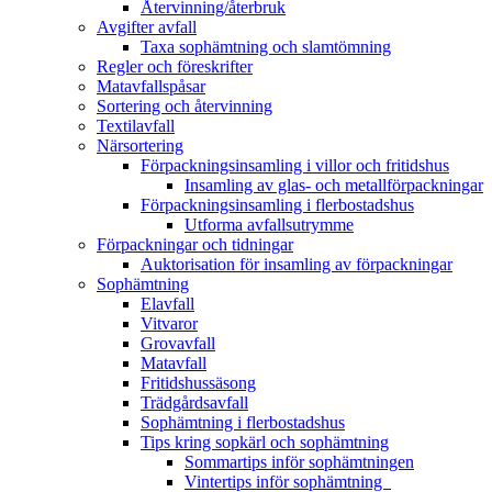
Återvinning/återbruk
Avgifter avfall
Taxa sophämtning och slamtömning
Regler och föreskrifter
Matavfallspåsar
Sortering och återvinning
Textilavfall
Närsortering
Förpackningsinsamling i villor och fritidshus
Insamling av glas- och metallförpackningar
Förpackningsinsamling i flerbostadshus
Utforma avfallsutrymme
Förpackningar och tidningar
Auktorisation för insamling av förpackningar
Sophämtning
Elavfall
Vitvaror
Grovavfall
Matavfall
Fritidshussäsong
Trädgårdsavfall
Sophämtning i flerbostadshus
Tips kring sopkärl och sophämtning
Sommartips inför sophämtningen
Vintertips inför sophämtning