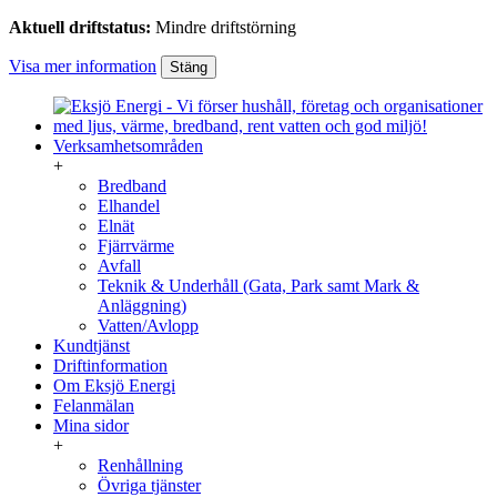
Aktuell driftstatus:
Mindre driftstörning
Visa mer information
Stäng
Verksamhetsområden
+
Bredband
Elhandel
Elnät
Fjärrvärme
Avfall
Teknik & Underhåll (Gata, Park samt Mark &
Anläggning)
Vatten/Avlopp
Kundtjänst
Driftinformation
Om Eksjö Energi
Felanmälan
Mina sidor
+
Renhållning
Övriga tjänster