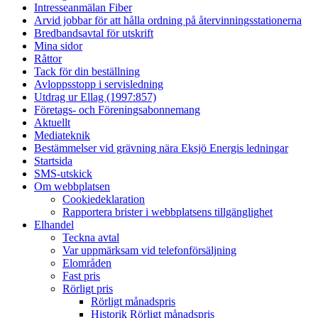
Intresseanmälan Fiber
Arvid jobbar för att hålla ordning på återvinningsstationerna
Bredbandsavtal för utskrift
Mina sidor
Råttor
Tack för din beställning
Avloppsstopp i servisledning
Utdrag ur Ellag (1997:857)
Företags- och Föreningsabonnemang
Aktuellt
Mediateknik
Bestämmelser vid grävning nära Eksjö Energis ledningar
Startsida
SMS-utskick
Om webbplatsen
Cookiedeklaration
Rapportera brister i webbplatsens tillgänglighet
Elhandel
Teckna avtal
Var uppmärksam vid telefonförsäljning
Elområden
Fast pris
Rörligt pris
Rörligt månadspris
Historik Rörligt månadspris