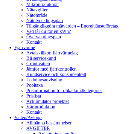
Mikroproduktion
Nätavgifter
Nätområde
Nätutvecklingsplan
Tillgängliggöra mätvärden – Energitjänsteföretag
Vad får du för en kWh?
Övervakningsplan
Kontakt
Fjärrvärme
Avtalsvillkor, fjärrvärmelag
Bli servicekund
Grönt vatten
Jämför med fjärrkontrollen
Kundservice och konsumenträtt
Ledningsanvisning
Pooltaxa
Prisinformation för olika kundkategorier
Prislista
Ackumulator projektet
Vår produktion
Kontakt
Vatten/Avlopp
Allmänna bestämmelser
AVGIFTER
Anläggningsavgifter