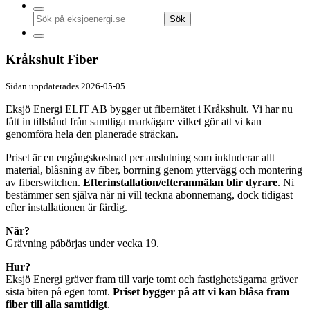
Sök
Sök
på
eksjoenergi.se
Kråkshult Fiber
Sidan uppdaterades 2026-05-05
Eksjö Energi ELIT AB bygger ut fibernätet i Kråkshult. Vi har nu
fått in tillstånd från samtliga markägare vilket gör att vi kan
genomföra hela den planerade sträckan.
Priset är en engångskostnad per anslutning som inkluderar allt
material, blåsning av fiber, borrning genom yttervägg och montering
av fiberswitchen.
Efterinstallation/efteranmälan blir dyrare
. Ni
bestämmer sen själva när ni vill teckna abonnemang, dock tidigast
efter installationen är färdig.
När?
Grävning påbörjas under vecka 19.
Hur?
Eksjö Energi gräver fram till varje tomt och fastighetsägarna gräver
sista biten på egen tomt.
Priset bygger på att vi kan blåsa fram
fiber till alla samtidigt
.