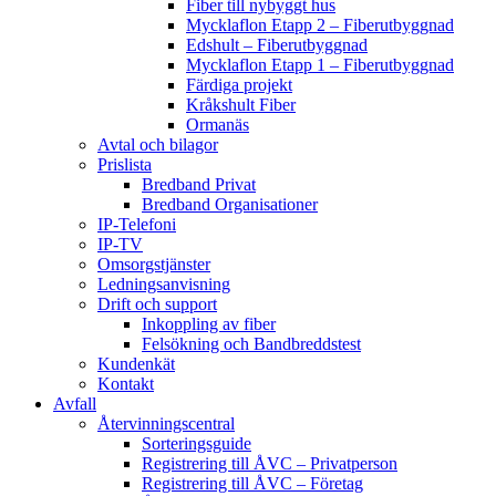
Fiber till nybyggt hus
Mycklaflon Etapp 2 – Fiberutbyggnad
Edshult – Fiberutbyggnad
Mycklaflon Etapp 1 – Fiberutbyggnad
Färdiga projekt
Kråkshult Fiber
Ormanäs
Avtal och bilagor
Prislista
Bredband Privat
Bredband Organisationer
IP-Telefoni
IP-TV
Omsorgstjänster
Ledningsanvisning
Drift och support
Inkoppling av fiber
Felsökning och Bandbreddstest
Kundenkät
Kontakt
Avfall
Återvinningscentral
Sorteringsguide
Registrering till ÅVC – Privatperson
Registrering till ÅVC – Företag