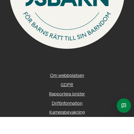
Om webbplatsen
GDPR
Rapportera brister
Driftinformation
Ask E
Kamerabevakning
©2026 Eksjö Energi
Till toppen