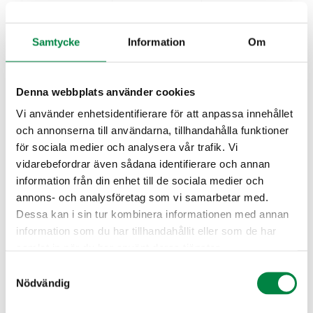
Samtycke
Information
Om
Renhållning
Fjärrvärme
Vatten/avlop
p
Denna webbplats använder cookies
Namn
namn
Namn
Vi använder enhetsidentifierare för att anpassa innehållet
personnum
personnum
personnum
och annonserna till användarna, tillhandahålla funktioner
mer
mer
mer
för sociala medier och analysera vår trafik. Vi
adress
adress
adress
vidarebefordrar även sådana identifierare och annan
fastighetsb
fastighetsb
fastighetsb
information från din enhet till de sociala medier och
annons- och analysföretag som vi samarbetar med.
eteckning
eteckning
eteckning
Dessa kan i sin tur kombinera informationen med annan
kundnumm
kundnumm
kundnumm
information som du har tillhandahållit eller som de har
er
er
er
samlat in när du har använt deras tjänster.
telefonnum
telefonnum
telefonnum
Samtyckesval
mer
mer
mer
Nödvändig
e-
e-
e-