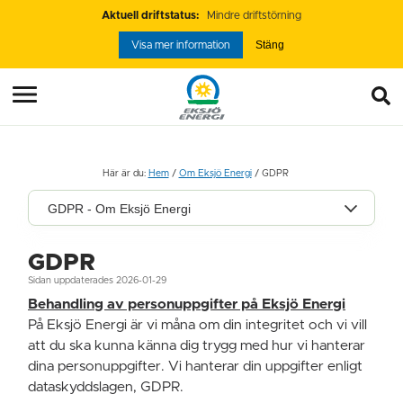
Aktuell driftstatus:
Mindre driftstörning
Stäng
Visa mer information
Här är du:
Hem
/
Om Eksjö Energi
/
GDPR
GDPR - Om Eksjö Energi
GDPR
Sidan uppdaterades 2026-01-29
Behandling av personuppgifter på Eksjö Energi
På Eksjö Energi är vi måna om din integritet och vi vill
att du ska kunna känna dig trygg med hur vi hanterar
dina personuppgifter. Vi hanterar din uppgifter enligt
dataskyddslagen, GDPR.