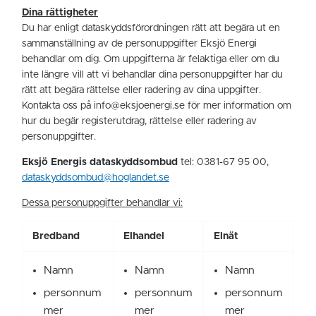
Dina rättigheter
Du har enligt dataskyddsförordningen rätt att begära ut en
sammanställning av de personuppgifter Eksjö Energi
behandlar om dig. Om uppgifterna är felaktiga eller om du
inte längre vill att vi behandlar dina personuppgifter har du
rätt att begära rättelse eller radering av dina uppgifter.
Kontakta oss på info@eksjoenergi.se för mer information om
hur du begär registerutdrag, rättelse eller radering av
personuppgifter.
Eksjö Energis dataskyddsombud
tel: 0381-67 95 00,
dataskyddsombud@hoglandet.se
Dessa personuppgifter behandlar vi:
Bredband
Elhandel
Elnät
Namn
Namn
Namn
personnum
personnum
personnum
mer
mer
mer