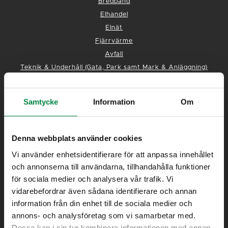
Bredband
Elhandel
Elnät
Fjärrvärme
Avfall
Teknik & Underhåll (Gata, Park samt Mark & Anläggning)
Vatten/Avlopp
Kundtjänst
Samtycke
Information
Om
Denna webbplats använder cookies
Vi använder enhetsidentifierare för att anpassa innehållet
Eksjö Energi AB
och annonserna till användarna, tillhandahålla funktioner
för sociala medier och analysera vår trafik. Vi
575 80 Eksjö
vidarebefordrar även sådana identifierare och annan
Besöksadress: Telegatan 8
information från din enhet till de sociala medier och
Måndag – Torsdag: 08.00 – 16.00
annons- och analysföretag som vi samarbetar med.
Fredag : 08.00 – 14.30
Dessa kan i sin tur kombinera informationen med annan