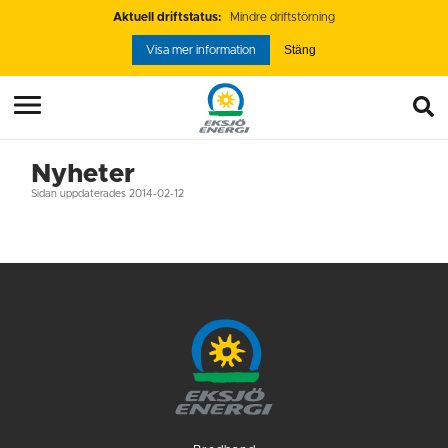
Aktuell driftstatus:
Mindre driftstörning
Stäng
Visa mer information
Nyheter
Sidan uppdaterades 2014-02-12