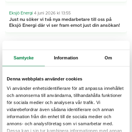
Eksjö Energi
4 juni 2026 kl 13:55
Just nu söker vi två nya medarbetare till oss på
Eksjö Energi där vi ser fram emot just din ansökan!
Miljö
26 maj 2026 kl 11:44
Hjältevads lekplats
Samtycke
Information
Om
Renhållning
21 maj 2026 kl 08:58
RÄTT OCH FEL I KÄRL 2
Denna webbplats använder cookies
Vi använder enhetsidentifierare för att anpassa innehållet
Eksjö Energi
16 februari 2026 kl 13:44
och annonserna till användarna, tillhandahålla funktioner
Nu finns Eksjö Energi på sociala medier
för sociala medier och analysera vår trafik. Vi
vidarebefordrar även sådana identifierare och annan
information från din enhet till de sociala medier och
Gata
19 maj 2026 kl 12:04
annons- och analysföretag som vi samarbetar med.
Nu är vattenspelet på Stora torget i Eksjö igång
Dessa kan i sin tur kombinera informationen med annan
igen.