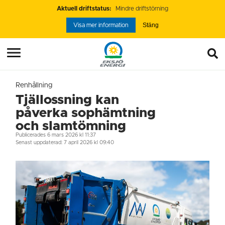
Aktuell driftstatus:
Mindre driftstörning
Stäng
Visa mer information
Renhållning
Tjällossning kan
påverka sophämtning
och slamtömning
Publicerades
6 mars 2026 kl 11:37
Senast uppdaterad: 7 april 2026 kl 09:40