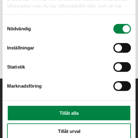
information som du har tillhandahållit eller som de har
samlat in när du har använt deras tjänster.
Elhandel
8 maj 2026 kl 10:31
Samtyckesval
Utbetalning av elstöd 2026
Nödvändig
Eksjö EnergiÅVC
7 maj 2026 kl 09:31
Inställningar
Öppettider under Kristi himmelsfärd
Statistik
Marknadsföring
Tillåt alla
Tillåt urval
Bredband