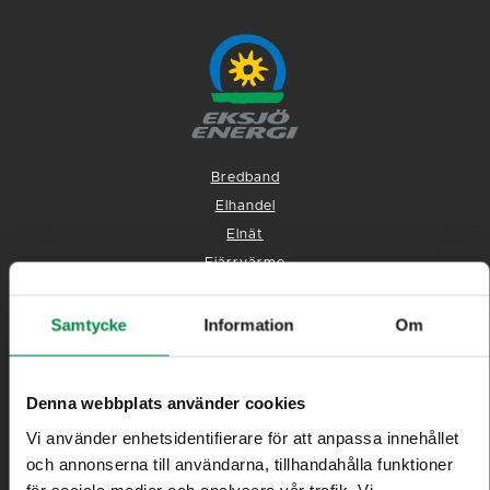
Bredband
Elhandel
Elnät
Fjärrvärme
Avfall
Teknik & Underhåll (Gata, Park samt Mark & Anläggning)
Samtycke
Information
Om
Vatten/Avlopp
Kundtjänst
Denna webbplats använder cookies
Vi använder enhetsidentifierare för att anpassa innehållet
och annonserna till användarna, tillhandahålla funktioner
för sociala medier och analysera vår trafik. Vi