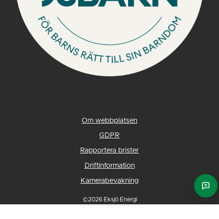
Om webbplatsen
GDPR
Rapportera brister
Driftinformation
Kamerabevakning
Ask 
©2026 Eksjö Energi
Till toppen