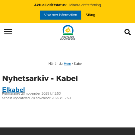
Aktuell driftstatus:
Mindre driftstörning
Stäng
Visa mer information
Här är du:
Hem
/
Kabel
Nyhetsarkiv - Kabel
Elkabel
Publicerades
20 november 2025 kl 12:50
Senast uppdaterad: 20 november 2025 kl 12:50