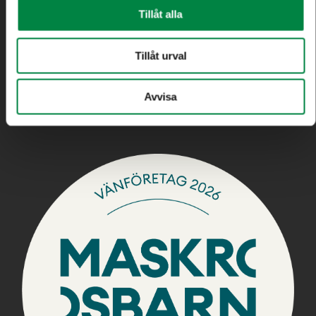
E-post:
kundtjanst@eksjoenergi.se
Tillåt alla
För avvikande öppettider, se avsnittet ”Aktuellt”
Tillåt urval
Felanmälan
Avvisa
Telefon:
0381-19 20 99