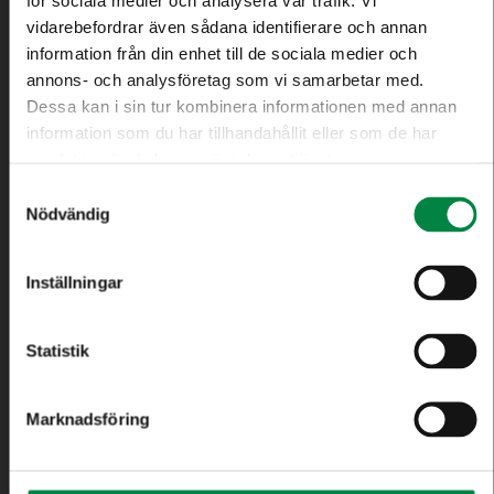
Eksjö Energi AB
vidarebefordrar även sådana identifierare och annan
information från din enhet till de sociala medier och
575 80 Eksjö
annons- och analysföretag som vi samarbetar med.
Besöksadress: Telegatan 8
Dessa kan i sin tur kombinera informationen med annan
Måndag – Torsdag: 08.00 – 16.00
information som du har tillhandahållit eller som de har
Fredag : 08.00 – 14.30
samlat in när du har använt deras tjänster.
Lunchstängt: 12.00 – 13.00
Samtyckesval
Nödvändig
Växel
Tel:
0381-19 20 00
Inställningar
E-post:
info@eksjoenergi.se
Statistik
Kundtjänst
Tel:
0381-19 20 20
Marknadsföring
Måndag – Fredag: 08.00 – 14.00
Lunchstängt: 12.00 – 13.00