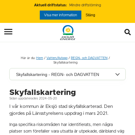
Aktuell driftstatus:
Mindre driftstörning
Stäng
Visa mer information
Här är du:
Hem
/
Vatten/Avlopp
/
REGN- och DAGVATTEN
/
Skyfallskartering
Skyfallskartering - REGN- och DAGVATTEN
Skyfallskartering
Sidan uppdaterades 2024-05-20
I vår kommun är Eksjö stad skyfallskarterad. Den
gjordes på Länsstyrelsens uppdrag i mars 2021.
Inga specifika riskområden har identifierats, men några
platser som förefaller vara utsatta är utpekade, däribland väg