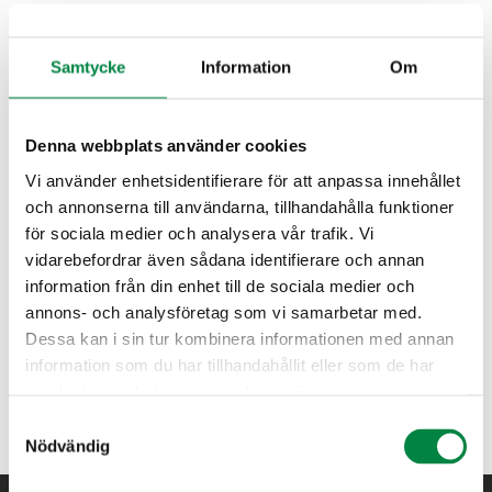
Här kan kartbilderna tolkas som att ju mörkare blått ett
område är desto större är risken att vatten samlas och kan
Samtycke
Information
Om
orsaka översvämning vid större nederbörd.
Denna webbplats använder cookies
Vi använder enhetsidentifierare för att anpassa innehållet
och annonserna till användarna, tillhandahålla funktioner
för sociala medier och analysera vår trafik. Vi
vidarebefordrar även sådana identifierare och annan
information från din enhet till de sociala medier och
annons- och analysföretag som vi samarbetar med.
Dessa kan i sin tur kombinera informationen med annan
information som du har tillhandahållit eller som de har
samlat in när du har använt deras tjänster.
Lågpunktskartering över Mariannelund
Samtyckesval
Nödvändig