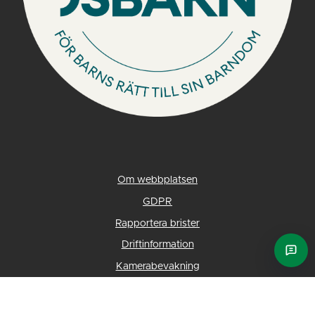
Om webbplatsen
GDPR
Rapportera brister
Driftinformation
Ask E
Kamerabevakning
©2026 Eksjö Energi
Till toppen