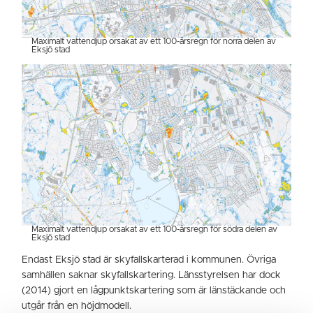
Maximalt vattendjup orsakat av ett 100-årsregn för norra delen av
Eksjö stad
Maximalt vattendjup orsakat av ett 100-årsregn för södra delen av
Eksjö stad
Endast Eksjö stad är skyfallskarterad i kommunen. Övriga
samhällen saknar skyfallskartering. Länsstyrelsen har dock
(2014) gjort en lågpunktskartering som är länstäckande och
utgår från en höjdmodell.