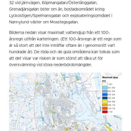
32 vid järnvägen, Köpmangatan/Österlånggatan,
Grenadjärsgatan öster om ån, bostadsområdet kring
Lyckostigen/Spelmansgatan och exploateringsområdet i
Nannylund väster om Mosstegsgatan.
Bilderna nedan visar maximalt vattendjup från ett 100-
årsregn utifrån karteringen. (Ett 100-årsregn är ett regn som
är så stort att det inte inträffar oftare än i genomsnitt vart
hundrade år). De röda och de gula områdena kan tolkas som
att det visar var risken är som störst att råka ut för
översvämning vid stora nederbördsmängder.