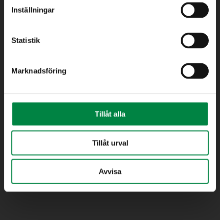
Inställningar
Statistik
Marknadsföring
Bredband
Elhandel
Elnät
Tillåt alla
Fjärrvärme
Avfall
Tillåt urval
Teknik & Underhåll (Gata, Park samt Mark & Anläggning)
Vatten/Avlopp
Avvisa
Kundtjänst