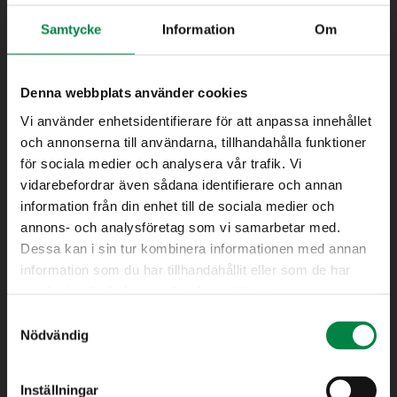
Samtycke
Information
Om
Denna webbplats använder cookies
Bredband
Vi använder enhetsidentifierare för att anpassa innehållet
Elhandel
och annonserna till användarna, tillhandahålla funktioner
Elnät
för sociala medier och analysera vår trafik. Vi
Fjärrvärme
vidarebefordrar även sådana identifierare och annan
Avfall
information från din enhet till de sociala medier och
Teknik & Underhåll (Gata, Park samt Mark & Anläggning)
annons- och analysföretag som vi samarbetar med.
Vatten/Avlopp
Dessa kan i sin tur kombinera informationen med annan
Kundtjänst
information som du har tillhandahållit eller som de har
samlat in när du har använt deras tjänster.
Samtyckesval
Nödvändig
Eksjö Energi AB
Inställningar