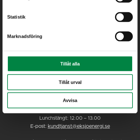
575 80 Eksjö
Besöksadress: Telegatan 8
Statistik
Måndag – Torsdag: 08.00 – 16.00
Fredag : 08.00 – 14.30
Marknadsföring
Lunchstängt: 12.00 – 13.00
Växel
Tel:
0381-19 20 00
Tillåt alla
E-post:
info@eksjoenergi.se
Tillåt urval
Kundtjänst
Avvisa
Tel:
0381-19 20 20
Måndag – Fredag: 08.00 – 14.00
Lunchstängt: 12.00 – 13.00
E-post:
kundtjanst@eksjoenergi.se