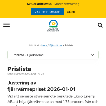
Aktuell driftstatus:
Mindre driftstörning
Stäng
Visa mer information
Här är du:
Hem
/
Fjärrvärme
/
Prislista
Prislista - Fjärrvärme
Prislista
Sidan uppdaterades 2025-10-28
Justering av
fjärrvärmepriset 2026-01-01
Vid sitt senaste styrelsemöte beslutade Eksjö Energi
AB att höja fjärrvärmetaxan med 1,75 procent från och