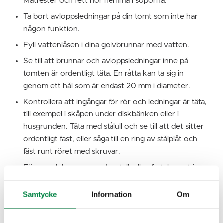
Matrester och fett hör hemma i soporna.
Ta bort avloppsledningar på din tomt som inte har
någon funktion.
Fyll vattenlåsen i dina golvbrunnar med vatten.
Se till att brunnar och avloppsledningar inne på
tomten är ordentligt täta. En råtta kan ta sig in
genom ett hål som är endast 20 mm i diameter.
Kontrollera att ingångar för rör och ledningar är täta,
till exempel i skåpen under diskbänken eller i
husgrunden. Täta med stålull och se till att det sitter
ordentligt fast, eller såga till en ring av stålplåt och
fäst runt röret med skruvar.
Förse golvbrunnar med metallgaller, fastskruvat i
golvet.
Samtycke
Information
Om
Installera någon form av råttstopp i
avloppsledningen. Det finns olika varianter av
råttstopp. Kontakta ett skadedjursbolag för mer