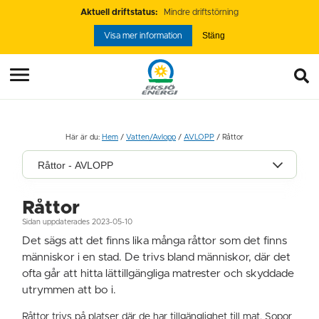
Aktuell driftstatus:
Mindre driftstörning
Stäng
Visa mer information
Här är du:
Hem
/
Vatten/Avlopp
/
AVLOPP
/
Råttor
Råttor - AVLOPP
Råttor
Sidan uppdaterades 2023-05-10
Det sägs att det finns lika många råttor som det finns
människor i en stad. De trivs bland människor, där det
ofta går att hitta lättillgängliga matrester och skyddade
utrymmen att bo i.
Råttor trivs på platser där de har tillgänglighet till mat. Sopor