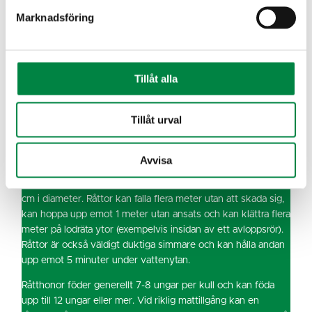
Marknadsföring
FAKTA
Råttor
(Rattus) är ett släkte i
underfamiljen möss (Murinae) med cirka 70 arter.
Tillåt alla
Brunråttan (Rattus norvegicus) är den vanligaste råttan i
Sverige och blir mellan 20–30 cm lång, utan svans. Svansen
Tillåt urval
är cirka 15–23 cm lång. Råttors tänder växer konstant och
måste därför gnaga hela tiden för att deras tänder inte ska bli
för långa.
Avvisa
Råttor är väldigt flexibla och kan ta sig igenom ett hål på 2
cm i diameter. Råttor kan falla flera meter utan att skada sig,
kan hoppa upp emot 1 meter utan ansats och kan klättra flera
meter på lodräta ytor (exempelvis insidan av ett avloppsrör).
Råttor är också väldigt duktiga simmare och kan hålla andan
upp emot 5 minuter under vattenytan.
Råtthonor föder generellt 7-8 ungar per kull och kan föda
upp till 12 ungar eller mer. Vid riklig mattillgång kan en