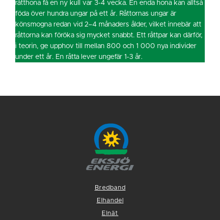
råtthona få en ny kull var 3-4 vecka. En enda hona kan alltså
föda över hundra ungar på ett år. Råttornas ungar är
könsmogna redan vid 2–4 månaders ålder, vilket innebär att
råttorna kan föröka sig mycket snabbt. Ett råttpar kan därför,
i teorin, ge upphov till mellan 800 och 1 000 nya individer
under ett år. En råtta lever ungefär 1-3 år.
Bredband
Elhandel
Elnät