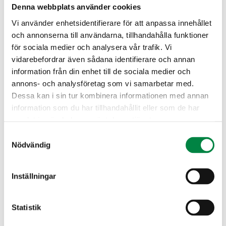
Denna webbplats använder cookies
information.
Vi använder enhetsidentifierare för att anpassa innehållet
Sök efter eventuella hål i husgrund och ventiler,
och annonserna till användarna, tillhandahålla funktioner
täck för dessa med metallnät (med maskvidd 5 mm
för sociala medier och analysera vår trafik. Vi
och trådtjocklek 0,7 mm). En råtta behöver endast
vidarebefordrar även sådana identifierare och annan
ett hål på 20 mm för att ta sig in, så var noggrann.
information från din enhet till de sociala medier och
En speciell tätningsmassa kan också användas.
annons- och analysföretag som vi samarbetar med.
Dessa kan i sin tur kombinera informationen med annan
information som du har tillhandahållit eller som de har
samlat in när du har använt deras tjänster.
Samtyckesval
Nödvändig
Inställningar
Statistik