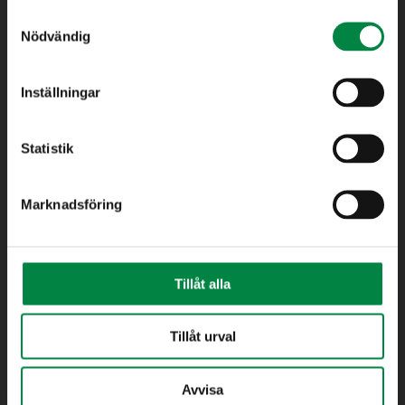
Teknik & Underhåll (Gata, Park samt Mark & Anläggning)
Samtyckesval
Nödvändig
Vatten/Avlopp
Kundtjänst
Inställningar
Statistik
Eksjö Energi AB
Marknadsföring
575 80 Eksjö
Besöksadress: Telegatan 8
Måndag – Torsdag: 08.00 – 16.00
Fredag : 08.00 – 14.30
Tillåt alla
Lunchstängt: 12.00 – 13.00
Tillåt urval
Växel
Tel:
0381-19 20 00
Avvisa
E-post:
info@eksjoenergi.se