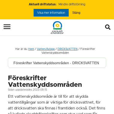
Aktuell driftstatus:
Mindre driftstörning
Stäng
Visa mer information
Här är du:
Hem
/
Vatten/Avlopp
/
DRICKSVATTEN
/
Föreskrifter
Vattenskyddsområden
Föreskrifter Vattenskyddsområden - DRICKSVATTEN
Föreskrifter
Vattenskyddsområden
Sidan uppdaterades 2023-08-15
Ett vattenskyddsområde är till för att skydda
vattentillgångar som är viktiga för dricksvattnet, för
att dricksvatten ska finnas i framtiden också. Det finns
så kallade skyddsföreskrifter som styr vad som får