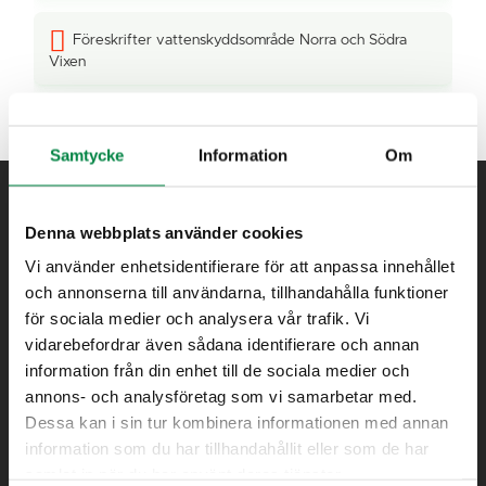
Föreskrifter vattenskyddsområde Norra och Södra
Vixen
Samtycke
Information
Om
Denna webbplats använder cookies
Vi använder enhetsidentifierare för att anpassa innehållet
och annonserna till användarna, tillhandahålla funktioner
för sociala medier och analysera vår trafik. Vi
vidarebefordrar även sådana identifierare och annan
Bredband
information från din enhet till de sociala medier och
Elhandel
annons- och analysföretag som vi samarbetar med.
Dessa kan i sin tur kombinera informationen med annan
Elnät
information som du har tillhandahållit eller som de har
Fjärrvärme
samlat in när du har använt deras tjänster.
Avfall