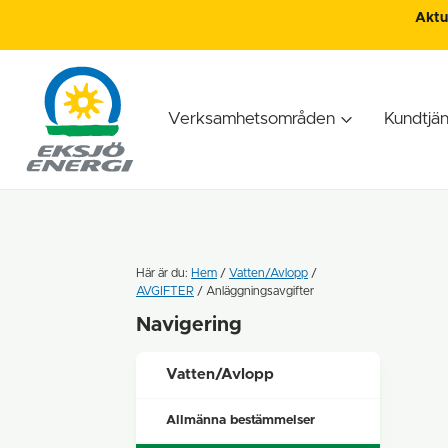
Aktue
Verksamhetsområden
Kundtjän
Här är du:
Hem
/
Vatten/Avlopp
/
AVGIFTER
/
Anläggningsavgifter
Navigering
Vatten/Avlopp
Allmänna bestämmelser