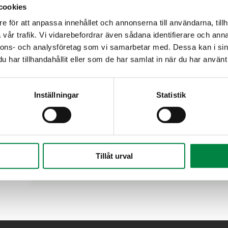
cookies
e för att anpassa innehållet och annonserna till användarna, tillh
vår trafik. Vi vidarebefordrar även sådana identifierare och anna
Prisexempel
nnons- och analysföretag som vi samarbetar med. Dessa kan i sin
har tillhandahållit eller som de har samlat in när du har använt 
Riktlinjer för anslutning utanför verksamhetsområ
Inställningar
Statistik
Förslag till avtal utanför verksamhetsområde
Tillåt urval
Fullständig VA-Taxa
2026