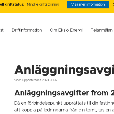
ll driftstatus:
Mindre driftstörning
Visa mer information
st
Driftinformation
Om Eksjö Energi
Felanmälan
Anläggningsavgi
Sidan uppdaterades 2024-10-17
Anläggningsavgifter from 
Då en förbindelsepunkt upprättats till din fastighet
att koppla på ledningarna från din tomt, tas en a