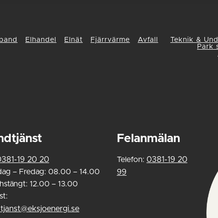
band
Elhandel
Elnät
Fjärrvärme
Avfall
Teknik & Unde
Park 
ndtjänst
Felanmälan
0381-19 20 20
Telefon:
0381-19 20
ag – Fredag: 08.00 – 14.00
99
hstängt: 12.00 – 13.00
st:
tjanst@eksjoenergi.se