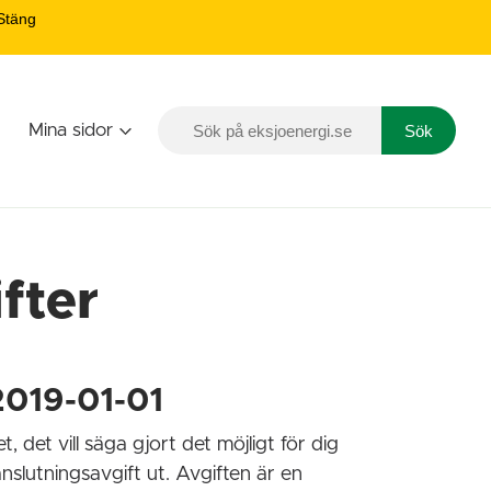
Stäng
Mina sidor
Sök
Sök
på
eksjoenergi.se
fter
2019-01-01
, det vill säga gjort det möjligt för dig
nslutningsavgift ut. Avgiften är en