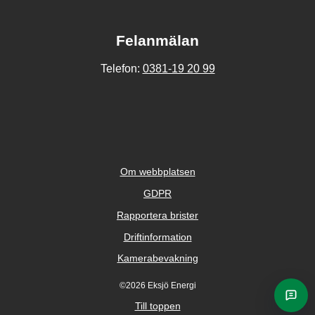
Felanmälan
0381-19 20 99
Telefon:
Om webbplatsen
GDPR
Rapportera brister
Driftinformation
Kamerabevakning
©2026 Eksjö Energi
Ask E
Till toppen