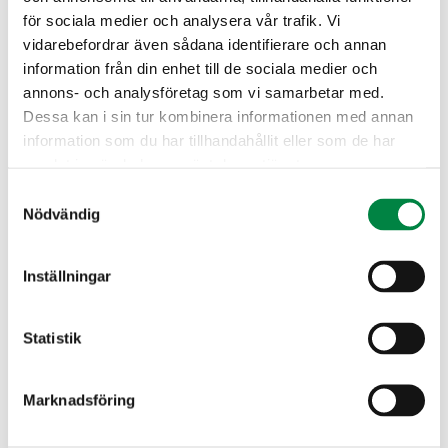
för sociala medier och analysera vår trafik. Vi
Förnamn
vidarebefordrar även sådana identifierare och annan
information från din enhet till de sociala medier och
annons- och analysföretag som vi samarbetar med.
Dessa kan i sin tur kombinera informationen med annan
Efternamn
information som du har tillhandahållit eller som de har
Adress
*
samlat in när du har använt deras tjänster.
Samtyckesval
Nödvändig
Gatuadress
Inställningar
Postnummer
Statistik
Ort
Marknadsföring
Telefon
*