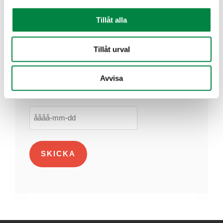
Tillåt alla
E-post
*
Tillåt urval
Datum
*
Avvisa
Från vilket datum önskar ni förändringen?
ÅÅÅÅ
streck
MM
streck
DD