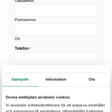
Gatuadress
Postnummer
Ort
Telefon
*
E-post
*
Samtycke
Information
Om
Denna webbplats använder cookies
Namn på abonnent utan kärl
*
Vi använder enhetsidentifierare för att anpassa innehållet
och annonserna till användarna, tillhandahålla funktioner