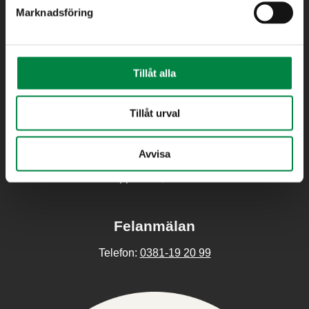
Marknadsföring
info@eksjoenergi.se
E-post:
Kundtjänst
Tillåt alla
0381-19 20 20
Tel:
Måndag – Fredag: 08.00 – 14.00
Tillåt urval
Lunchstängt: 12.00 – 13.00
kundtjanst@eksjoenergi.se
E-post:
Avvisa
För avvikande öppettider, se avsnittet ”Aktuellt”
Felanmälan
0381-19 20 99
Telefon: