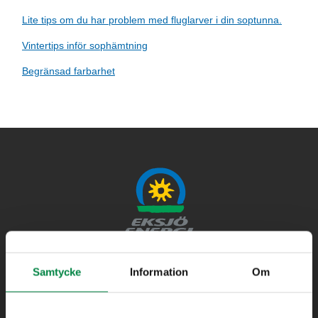
Lite tips om du har problem med fluglarver i din soptunna.
Vintertips inför sophämtning
Begränsad farbarhet
Bredband
Samtycke
Information
Om
Elhandel
Elnät
Fjärrvärme