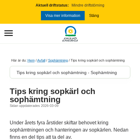
Aktuell driftstatus:
Mindre driftstörning
Stäng
Visa mer information
Här är du:
Hem
/
Avfall
/
Sophämtning
/
Tips kring sopkärl och sophämtning
Tips kring sopkärl och sophämtning - Sophämtning
Tips kring sopkärl och
sophämtning
Sidan uppdaterades 2026-03-09
Under årets fyra årstider skiftar behovet kring
sophämtningen och hanteringen av sopkärlen. Nedan
finns en del tips att ta del av.