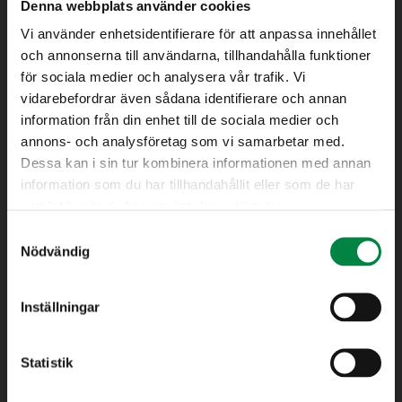
Denna webbplats använder cookies
Avfall
Vi använder enhetsidentifierare för att anpassa innehållet
Teknik & Underhåll (Gata, Park samt Mark & Anläggning)
och annonserna till användarna, tillhandahålla funktioner
Vatten/Avlopp
för sociala medier och analysera vår trafik. Vi
Kundtjänst
vidarebefordrar även sådana identifierare och annan
information från din enhet till de sociala medier och
annons- och analysföretag som vi samarbetar med.
Dessa kan i sin tur kombinera informationen med annan
information som du har tillhandahållit eller som de har
Eksjö Energi AB
samlat in när du har använt deras tjänster.
Samtyckesval
575 80 Eksjö
Nödvändig
Besöksadress: Telegatan 8
Måndag – Torsdag: 08.00 – 16.00
Inställningar
Fredag : 08.00 – 14.30
Lunchstängt: 12.00 – 13.00
Statistik
Växel
0381-19 20 00
Tel: