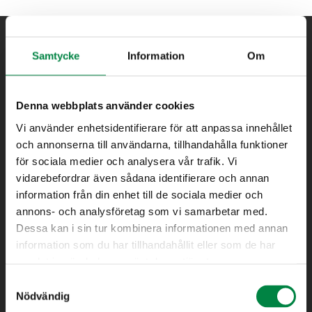
Samtycke
Information
Om
Denna webbplats använder cookies
Vi använder enhetsidentifierare för att anpassa innehållet
och annonserna till användarna, tillhandahålla funktioner
Bredband
för sociala medier och analysera vår trafik. Vi
Elhandel
vidarebefordrar även sådana identifierare och annan
Elnät
information från din enhet till de sociala medier och
Fjärrvärme
annons- och analysföretag som vi samarbetar med.
Avfall
Dessa kan i sin tur kombinera informationen med annan
Teknik & Underhåll (Gata, Park samt Mark & Anläggning)
information som du har tillhandahållit eller som de har
Vatten/Avlopp
samlat in när du har använt deras tjänster.
Kundtjänst
Samtyckesval
Nödvändig