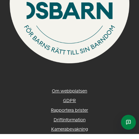
Om webbplatsen
GDPR
Rapportera brister
Driftinformation
Ask E
Kamerabevakning