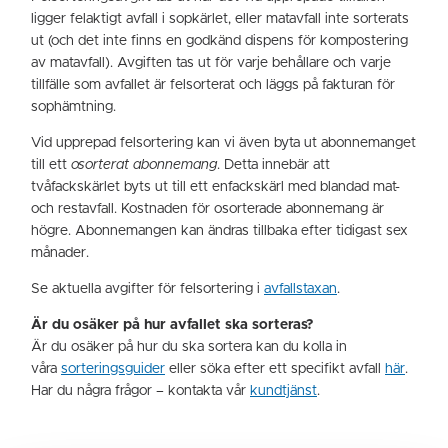
ligger felaktigt avfall i sopkärlet, eller matavfall inte sorterats
ut (och det inte finns en godkänd dispens för kompostering
av matavfall). Avgiften tas ut för varje behållare och varje
tillfälle som avfallet är felsorterat och läggs på fakturan för
sophämtning.
Vid upprepad felsortering kan vi även byta ut abonnemanget
till ett
osorterat abonnemang
. Detta innebär att
tvåfackskärlet byts ut till ett enfackskärl med blandad mat-
och restavfall. Kostnaden för osorterade abonnemang är
högre. Abonnemangen kan ändras tillbaka efter tidigast sex
månader.
Se aktuella avgifter för felsortering i
avfallstaxan
.
Är du osäker på hur avfallet ska sorteras?
Är du osäker på hur du ska sortera kan du kolla in
våra
sorteringsguider
eller söka efter ett specifikt avfall
här
.
Har du några frågor – kontakta vår
kundtjänst
.